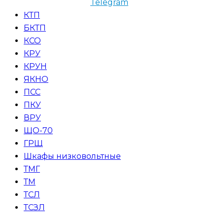
Telegram
КТП
БКТП
КСО
КРУ
КРУН
ЯКНО
ПСС
ПКУ
ВРУ
ЩО-70
ГРЩ
Шкафы низковольтные
ТМГ
ТМ
ТСЛ
ТСЗЛ