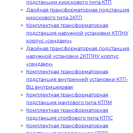
подстанции киоскового типа
КТП
Двойная трансформаторная подстанция
киоскового типа
2КТП
Комплектная трансформаторная
подстанция наружной установки
КТПНУ
корпус «сендвич»
Двойная трансформаторная подстанция
наружной установки
2КТПНУ
корпус
«сендвич»
Комплектная трансформаторная
подстанция внутренней установки
КТП-
ВЦ
внутрицеховая
Комплектная трансформаторная
подстанция мачтового типа
КТПМ
Комплектная трансформаторная
подстанция столбового типа
КТПС
Комплектная трансформаторная