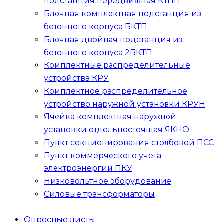
подстанция передвижная
КТПП
Блочная комплектная подстанция из
бетонного корпуса
БКТП
Блочная двойная подстанция из
бетонного корпуса
2БКТП
Комплектные распределительные
устройства
КРУ
Комплектное распределительное
устройство наружной установки
КРУН
Ячейка комплектная наружной
установки отдельностоящая
ЯКНО
Пункт секционирования столбовой
ПСС
Пункт коммерческого учета
электроэнергии
ПКУ
Низковольтное оборудование
Силовые трансформаторы
Опросные листы