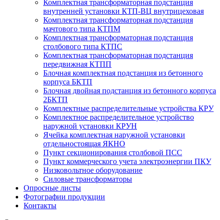
Комплектная трансформаторная подстанция
внутренней установки
КТП-ВЦ
внутрицеховая
Комплектная трансформаторная подстанция
мачтового типа
КТПМ
Комплектная трансформаторная подстанция
столбового типа
КТПС
Комплектная трансформаторная подстанция
передвижная
КТПП
Блочная комплектная подстанция из бетонного
корпуса
БКТП
Блочная двойная подстанция из бетонного корпуса
2БКТП
Комплектные распределительные устройства
КРУ
Комплектное распределительное устройство
наружной установки
КРУН
Ячейка комплектная наружной установки
отдельностоящая
ЯКНО
Пункт секционирования столбовой
ПСС
Пункт коммерческого учета электроэнергии
ПКУ
Низковольтное оборудование
Силовые трансформаторы
Опросные листы
Фотографии продукции
Контакты