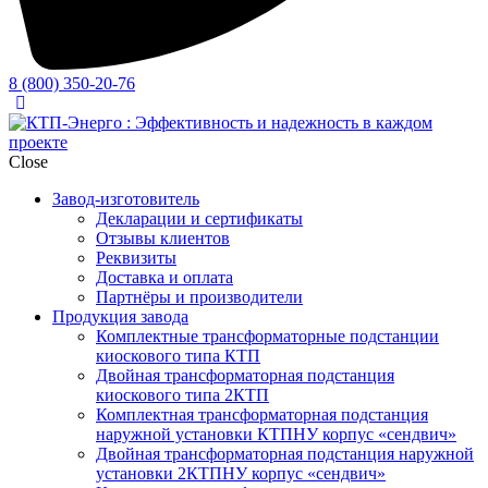
8 (800) 350-20-76
Close
Завод-изготовитель
Декларации и сертификаты
Отзывы клиентов
Реквизиты
Доставка и оплата
Партнёры и производители
Продукция завода
Комплектные трансформаторные подстанции
киоскового типа
КТП
Двойная трансформаторная подстанция
киоскового типа
2КТП
Комплектная трансформаторная подстанция
наружной установки
КТПНУ
корпус «сендвич»
Двойная трансформаторная подстанция наружной
установки
2КТПНУ
корпус «сендвич»