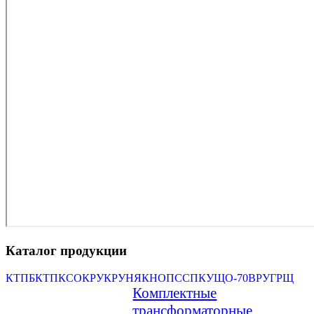
Каталог продукции
КТП
БКТП
КСО
КРУ
КРУН
ЯКНО
ПСС
ПКУ
ЩО-70
ВРУ
ГРЩ
Комплектные
трансформаторные