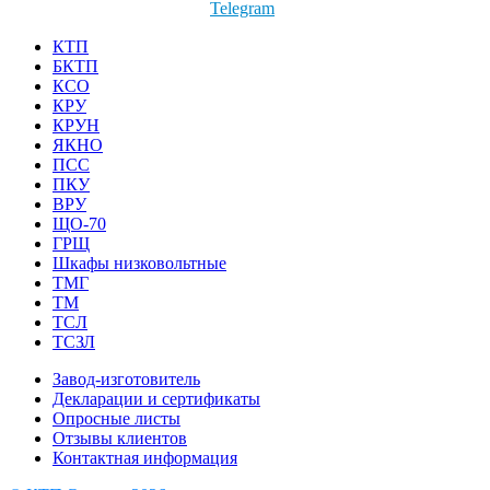
Telegram
КТП
БКТП
КСО
КРУ
КРУН
ЯКНО
ПСС
ПКУ
ВРУ
ЩО-70
ГРЩ
Шкафы низковольтные
ТМГ
ТМ
ТСЛ
ТСЗЛ
Завод-изготовитель
Декларации и сертификаты
Опросные листы
Отзывы клиентов
Контактная информация