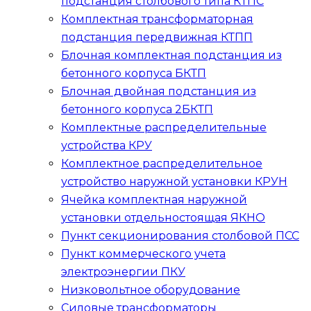
подстанция столбового типа
КТПС
Комплектная трансформаторная
подстанция передвижная
КТПП
Блочная комплектная подстанция из
бетонного корпуса
БКТП
Блочная двойная подстанция из
бетонного корпуса
2БКТП
Комплектные распределительные
устройства
КРУ
Комплектное распределительное
устройство наружной установки
КРУН
Ячейка комплектная наружной
установки отдельностоящая
ЯКНО
Пункт секционирования столбовой
ПСС
Пункт коммерческого учета
электроэнергии
ПКУ
Низковольтное оборудование
Силовые трансформаторы