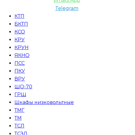
Whats App
Telegram
КТП
БКТП
КСО
КРУ
КРУН
ЯКНО
ПСС
ПКУ
ВРУ
ЩО-70
ГРЩ
Шкафы низковольтные
ТМГ
ТМ
ТСЛ
ТСЗЛ