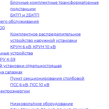
Блочные комплектные трансформаторные
подстанции
БКТП и 2БКТП
него обслуживания
300
Комплектное распределительное
устройство наружной установки
КРУН 6 кВ, КРУН 10 кВ
ные устройства
КРУ К-59
й установки отдельностоящая
на салазках
Пункт секционирования столбовой
ПСС 6 кВ, ПСС 10 кВ
лектроэнергии
Низковольтное оборудование