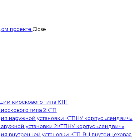
Close
ции киоскового типа
КТП
киоскового типа
2КТП
ция наружной установки
КТПНУ
корпус «сендвич»
наружной установки
2КТПНУ
корпус «сендвич»
ция внутренней установки
КТП-ВЦ
внутрицеховая