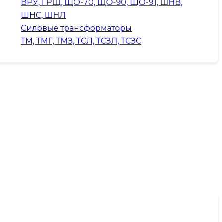
ВРУ, ГРЩ, ЩО-70, ЩО-90, ЩО-91, ШНВ,
ШНС, ШНЛ
Силовые трансформаторы
ТМ, ТМГ, ТМЗ, ТСЛ, ТСЗЛ, ТСЗС