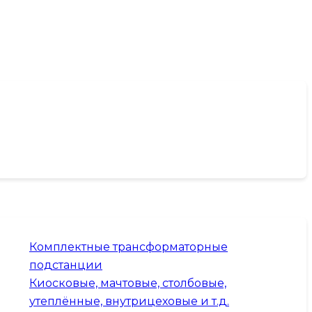
Комплектные трансформаторные
подстанции
Киосковые, мачтовые, столбовые,
утеплённые, внутрицеховые и т.д.