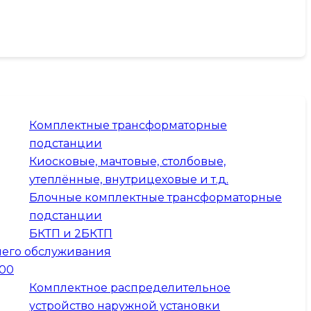
Комплектные трансформаторные
подстанции
Киосковые, мачтовые, столбовые,
утеплённые, внутрицеховые и т.д.
Блочные комплектные трансформаторные
подстанции
БКТП и 2БКТП
него обслуживания
300
Комплектное распределительное
устройство наружной установки