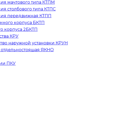
ия мачтового типа
КТПМ
ия столбового типа
КТПС
нция передвижная
КТПП
онного корпуса
БКТП
го корпуса
2БКТП
ства
КРУ
тво наружной установки
КРУН
и отдельностоящая
ЯКНО
гии
ПКУ