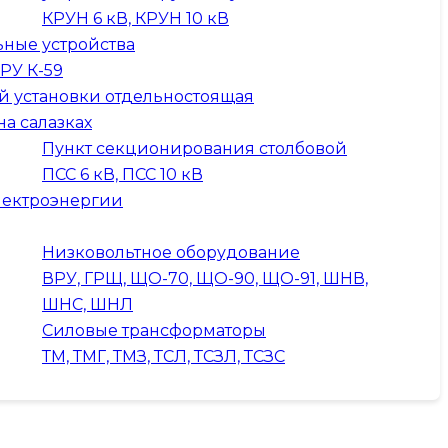
КРУН 6 кВ, КРУН 10 кВ
ные устройства
КРУ К-59
й установки отдельностоящая
на салазках
Пункт секционирования столбовой
ПСС 6 кВ, ПСС 10 кВ
лектроэнергии
Низковольтное оборудование
ВРУ, ГРЩ, ЩО-70, ЩО-90, ЩО-91, ШНВ,
ШНС, ШНЛ
Силовые трансформаторы
ТМ, ТМГ, ТМЗ, ТСЛ, ТСЗЛ, ТСЗС