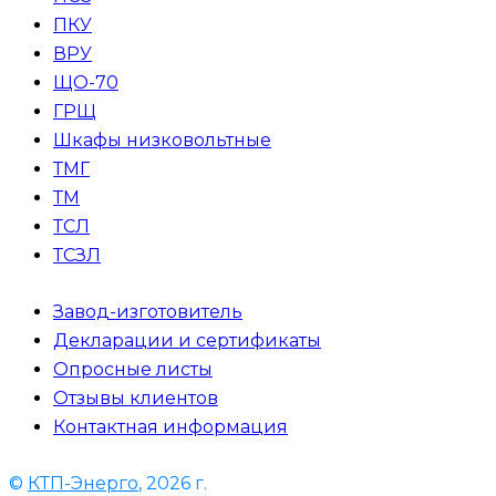
ПКУ
ВРУ
ЩО-70
ГРЩ
Шкафы низковольтные
ТМГ
ТМ
ТСЛ
ТСЗЛ
Завод-изготовитель
Декларации и сертификаты
Опросные листы
Отзывы клиентов
Контактная информация
©
КТП-Энерго
, 2026 г.