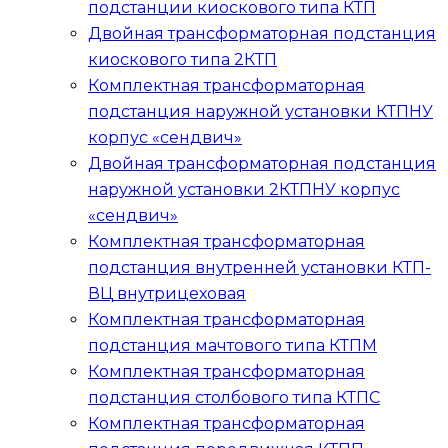
подстанции киоскового типа
КТП
Двойная трансформаторная подстанция
киоскового типа
2КТП
Комплектная трансформаторная
подстанция наружной установки
КТПНУ
корпус «сендвич»
Двойная трансформаторная подстанция
наружной установки
2КТПНУ
корпус
«сендвич»
Комплектная трансформаторная
подстанция внутренней установки
КТП-
ВЦ
внутрицеховая
Комплектная трансформаторная
подстанция мачтового типа
КТПМ
Комплектная трансформаторная
подстанция столбового типа
КТПС
Комплектная трансформаторная