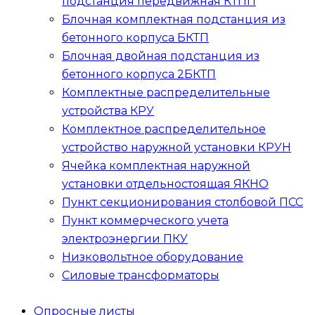
подстанция передвижная
КТПП
Блочная комплектная подстанция из
бетонного корпуса
БКТП
Блочная двойная подстанция из
бетонного корпуса
2БКТП
Комплектные распределительные
устройства
КРУ
Комплектное распределительное
устройство наружной установки
КРУН
Ячейка комплектная наружной
установки отдельностоящая
ЯКНО
Пункт секционирования столбовой
ПСС
Пункт коммерческого учета
электроэнергии
ПКУ
Низковольтное оборудование
Силовые трансформаторы
Опросные листы