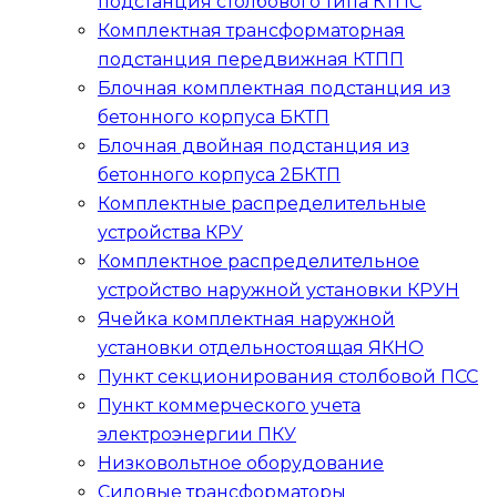
подстанция столбового типа
КТПС
Комплектная трансформаторная
подстанция передвижная
КТПП
Блочная комплектная подстанция из
бетонного корпуса
БКТП
Блочная двойная подстанция из
бетонного корпуса
2БКТП
Комплектные распределительные
устройства
КРУ
Комплектное распределительное
устройство наружной установки
КРУН
Ячейка комплектная наружной
установки отдельностоящая
ЯКНО
Пункт секционирования столбовой
ПСС
Пункт коммерческого учета
электроэнергии
ПКУ
Низковольтное оборудование
Силовые трансформаторы