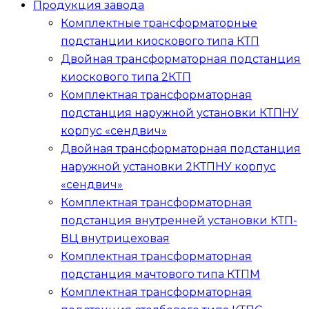
Продукция завода
Комплектные трансформаторные
подстанции киоскового типа
КТП
Двойная трансформаторная подстанция
киоскового типа
2КТП
Комплектная трансформаторная
подстанция наружной установки
КТПНУ
корпус «сендвич»
Двойная трансформаторная подстанция
наружной установки
2КТПНУ
корпус
«сендвич»
Комплектная трансформаторная
подстанция внутренней установки
КТП-
ВЦ
внутрицеховая
Комплектная трансформаторная
подстанция мачтового типа
КТПМ
Комплектная трансформаторная