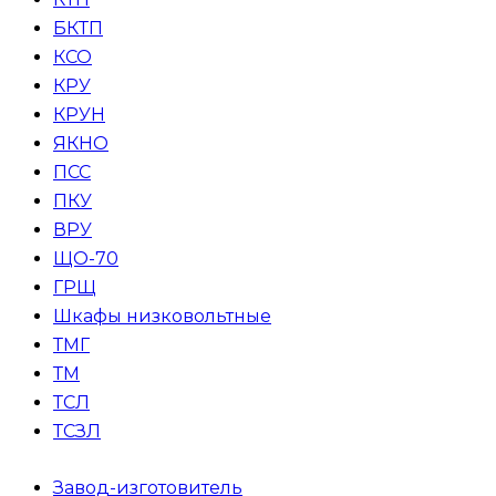
БКТП
КСО
КРУ
КРУН
ЯКНО
ПСС
ПКУ
ВРУ
ЩО-70
ГРЩ
Шкафы низковольтные
ТМГ
ТМ
ТСЛ
ТСЗЛ
Завод-изготовитель