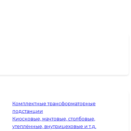
Комплектные трансформаторные
подстанции
Киосковые, мачтовые, столбовые,
утеплённые, внутрицеховые и т.д.