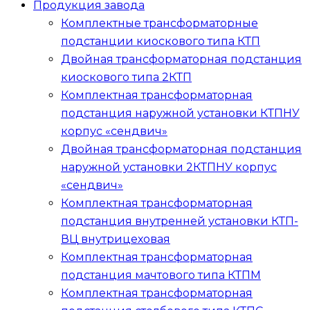
Продукция завода
Комплектные трансформаторные
подстанции киоскового типа
КТП
Двойная трансформаторная подстанция
киоскового типа
2КТП
Комплектная трансформаторная
подстанция наружной установки
КТПНУ
корпус «сендвич»
Двойная трансформаторная подстанция
наружной установки
2КТПНУ
корпус
«сендвич»
Комплектная трансформаторная
подстанция внутренней установки
КТП-
ВЦ
внутрицеховая
Комплектная трансформаторная
подстанция мачтового типа
КТПМ
Комплектная трансформаторная