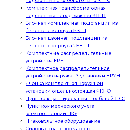
подстанция столбового типа
КТПС
Комплектная трансформаторная
подстанция передвижная
КТПП
Блочная комплектная подстанция из
бетонного корпуса
БКТП
Блочная двойная подстанция из
бетонного корпуса
2БКТП
Комплектные распределительные
устройства
КРУ
Комплектное распределительное
устройство наружной установки
КРУН
Ячейка комплектная наружной
установки отдельностоящая
ЯКНО
Пункт секционирования столбовой
ПСС
Пункт коммерческого учета
электроэнергии
ПКУ
Низковольтное оборудование
Силовые трансформаторы