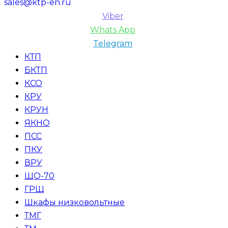
sales@ktp-en.ru
Viber
Whats App
Telegram
КТП
БКТП
КСО
КРУ
КРУН
ЯКНО
ПСС
ПКУ
ВРУ
ЩО-70
ГРЩ
Шкафы низковольтные
ТМГ