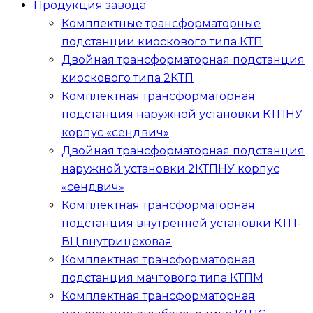
Продукция завода
Комплектные трансформаторные
подстанции киоскового типа
КТП
Двойная трансформаторная подстанция
киоскового типа
2КТП
Комплектная трансформаторная
подстанция наружной установки
КТПНУ
корпус «сендвич»
Двойная трансформаторная подстанция
наружной установки
2КТПНУ
корпус
«сендвич»
Комплектная трансформаторная
подстанция внутренней установки
КТП-
ВЦ
внутрицеховая
Комплектная трансформаторная
подстанция мачтового типа
КТПМ
Комплектная трансформаторная