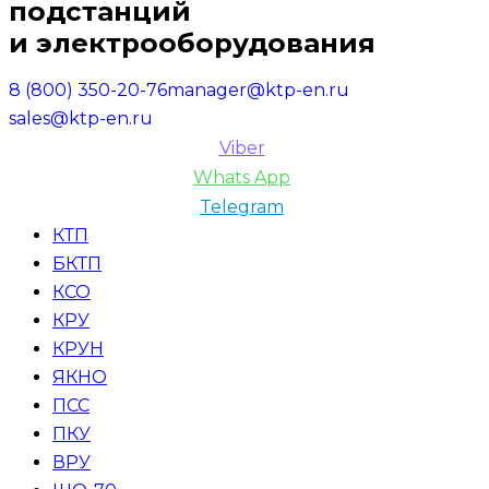
подстанций
и электрооборудования
8 (800) 350-20-76
manager@ktp-en.ru
sales@ktp-en.ru
Viber
Whats App
Telegram
КТП
БКТП
КСО
КРУ
КРУН
ЯКНО
ПСС
ПКУ
ВРУ