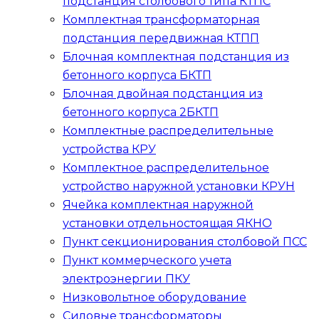
подстанция столбового типа
КТПС
Комплектная трансформаторная
подстанция передвижная
КТПП
Блочная комплектная подстанция из
бетонного корпуса
БКТП
Блочная двойная подстанция из
бетонного корпуса
2БКТП
Комплектные распределительные
устройства
КРУ
Комплектное распределительное
устройство наружной установки
КРУН
Ячейка комплектная наружной
установки отдельностоящая
ЯКНО
Пункт секционирования столбовой
ПСС
Пункт коммерческого учета
электроэнергии
ПКУ
Низковольтное оборудование
Силовые трансформаторы