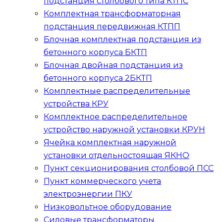
подстанция столбового типа
КТПС
Комплектная трансформаторная
подстанция передвижная
КТПП
Блочная комплектная подстанция из
бетонного корпуса
БКТП
Блочная двойная подстанция из
бетонного корпуса
2БКТП
Комплектные распределительные
устройства
КРУ
Комплектное распределительное
устройство наружной установки
КРУН
Ячейка комплектная наружной
установки отдельностоящая
ЯКНО
Пункт секционирования столбовой
ПСС
Пункт коммерческого учета
электроэнергии
ПКУ
Низковольтное оборудование
Силовые трансформаторы