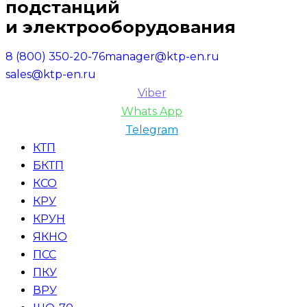
подстанций
и электрооборудования
8 (800) 350-20-76
manager@ktp-en.ru
sales@ktp-en.ru
Viber
Whats App
Telegram
КТП
БКТП
КСО
КРУ
КРУН
ЯКНО
ПСС
ПКУ
ВРУ