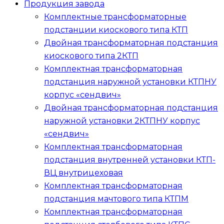
Продукция завода
Комплектные трансформаторные
подстанции киоскового типа
КТП
Двойная трансформаторная подстанция
киоскового типа
2КТП
Комплектная трансформаторная
подстанция наружной установки
КТПНУ
корпус «сендвич»
Двойная трансформаторная подстанция
наружной установки
2КТПНУ
корпус
«сендвич»
Комплектная трансформаторная
подстанция внутренней установки
КТП-
ВЦ
внутрицеховая
Комплектная трансформаторная
подстанция мачтового типа
КТПМ
Комплектная трансформаторная