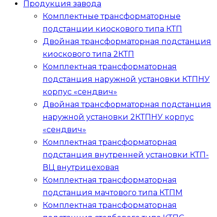
Продукция завода
Комплектные трансформаторные
подстанции киоскового типа
КТП
Двойная трансформаторная подстанция
киоскового типа
2КТП
Комплектная трансформаторная
подстанция наружной установки
КТПНУ
корпус «сендвич»
Двойная трансформаторная подстанция
наружной установки
2КТПНУ
корпус
«сендвич»
Комплектная трансформаторная
подстанция внутренней установки
КТП-
ВЦ
внутрицеховая
Комплектная трансформаторная
подстанция мачтового типа
КТПМ
Комплектная трансформаторная