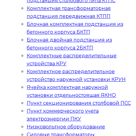
подстанция столбового типа
КТПС
Комплектная трансформаторная
подстанция передвижная
КТПП
Блочная комплектная подстанция из
бетонного корпуса
БКТП
Блочная двойная подстанция из
бетонного корпуса
2БКТП
Комплектные распределительные
устройства
КРУ
Комплектное распределительное
устройство наружной установки
КРУН
Ячейка комплектная наружной
установки отдельностоящая
ЯКНО
Пункт секционирования столбовой
ПСС
Пункт коммерческого учета
электроэнергии
ПКУ
Низковольтное оборудование
Силовые трансформаторы