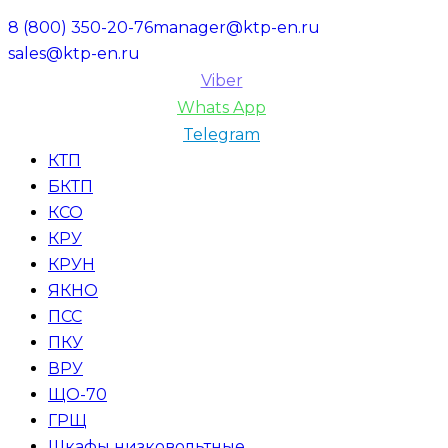
8 (800) 350-20-76
manager@ktp-en.ru
sales@ktp-en.ru
Viber
Whats App
Telegram
КТП
БКТП
КСО
КРУ
КРУН
ЯКНО
ПСС
ПКУ
ВРУ
ЩО-70
ГРЩ
Шкафы низковольтные