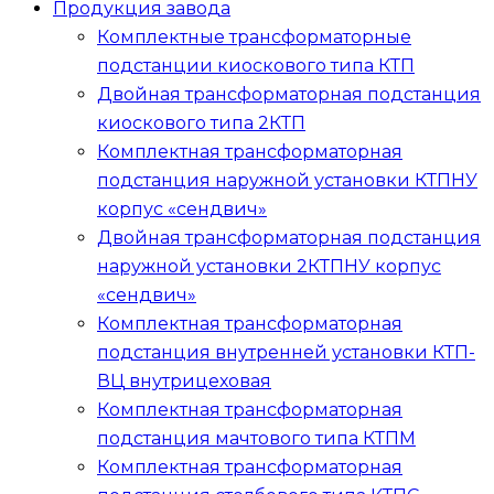
Продукция завода
Комплектные трансформаторные
подстанции киоскового типа
КТП
Двойная трансформаторная подстанция
киоскового типа
2КТП
Комплектная трансформаторная
подстанция наружной установки
КТПНУ
корпус «сендвич»
Двойная трансформаторная подстанция
наружной установки
2КТПНУ
корпус
«сендвич»
Комплектная трансформаторная
подстанция внутренней установки
КТП-
ВЦ
внутрицеховая
Комплектная трансформаторная
подстанция мачтового типа
КТПМ
Комплектная трансформаторная