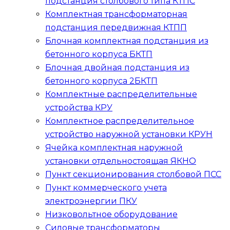
подстанция столбового типа
КТПС
Комплектная трансформаторная
подстанция передвижная
КТПП
Блочная комплектная подстанция из
бетонного корпуса
БКТП
Блочная двойная подстанция из
бетонного корпуса
2БКТП
Комплектные распределительные
устройства
КРУ
Комплектное распределительное
устройство наружной установки
КРУН
Ячейка комплектная наружной
установки отдельностоящая
ЯКНО
Пункт секционирования столбовой
ПСС
Пункт коммерческого учета
электроэнергии
ПКУ
Низковольтное оборудование
Силовые трансформаторы