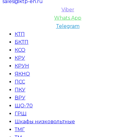
sales@ktp-en.ru
Viber
Whats App
Telegram
КТП
БКТП
КСО
КРУ
КРУН
ЯКНО
ПСС
ПКУ
ВРУ
ЩО-70
ГРЩ
Шкафы низковольтные
ТМГ