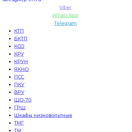
Viber
Whats App
Telegram
КТП
БКТП
КСО
КРУ
КРУН
ЯКНО
ПСС
ПКУ
ВРУ
ЩО-70
ГРЩ
Шкафы низковольтные
ТМГ
ТМ