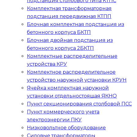
подстанция столбового типа
КТПС
Комплектная трансформаторная
подстанция передвижная
КТПП
Блочная комплектная подстанция из
бетонного корпуса
БКТП
Блочная двойная подстанция из
бетонного корпуса
2БКТП
Комплектные распределительные
устройства
КРУ
Комплектное распределительное
устройство наружной установки
КРУН
Ячейка комплектная наружной
установки отдельностоящая
ЯКНО
Пункт секционирования столбовой
ПСС
Пункт коммерческого учета
электроэнергии
ПКУ
Низковольтное оборудование
Силовые трансформаторы