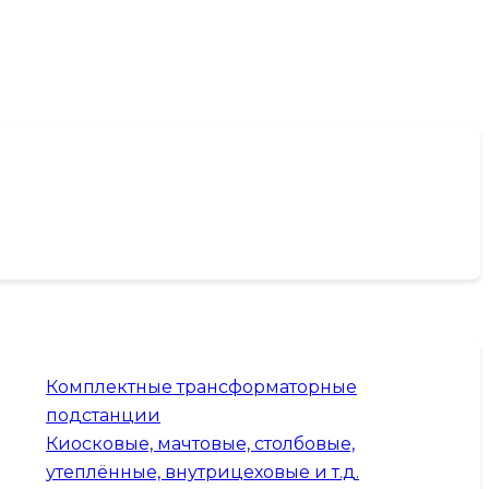
Комплектные трансформаторные
подстанции
Киосковые, мачтовые, столбовые,
утеплённые, внутрицеховые и т.д.