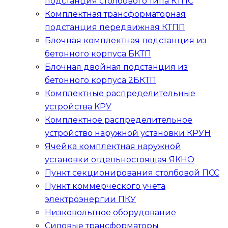
подстанция столбового типа
КТПС
Комплектная трансформаторная
подстанция передвижная
КТПП
Блочная комплектная подстанция из
бетонного корпуса
БКТП
Блочная двойная подстанция из
бетонного корпуса
2БКТП
Комплектные распределительные
устройства
КРУ
Комплектное распределительное
устройство наружной установки
КРУН
Ячейка комплектная наружной
установки отдельностоящая
ЯКНО
Пункт секционирования столбовой
ПСС
Пункт коммерческого учета
электроэнергии
ПКУ
Низковольтное оборудование
Силовые трансформаторы