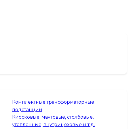
Комплектные трансформаторные
подстанции
Киосковые, мачтовые, столбовые,
утеплённые, внутрицеховые и т.д.