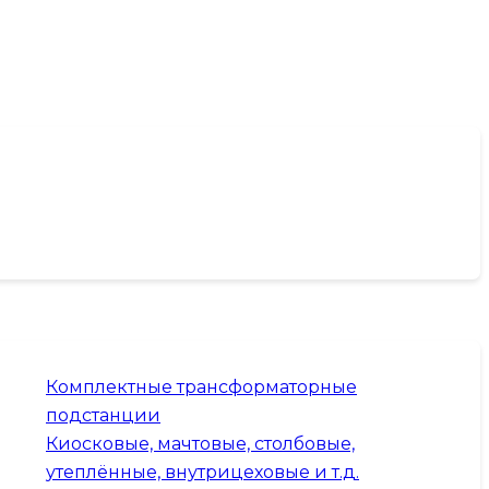
Комплектные трансформаторные
подстанции
Киосковые, мачтовые, столбовые,
утеплённые, внутрицеховые и т.д.