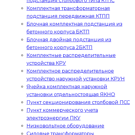
подстанция столбового типа
КТПС
Комплектная трансформаторная
подстанция передвижная
КТПП
Блочная комплектная подстанция из
бетонного корпуса
БКТП
Блочная двойная подстанция из
бетонного корпуса
2БКТП
Комплектные распределительные
устройства
КРУ
Комплектное распределительное
устройство наружной установки
КРУН
Ячейка комплектная наружной
установки отдельностоящая
ЯКНО
Пункт секционирования столбовой
ПСС
Пункт коммерческого учета
электроэнергии
ПКУ
Низковольтное оборудование
Силовые трансформаторы