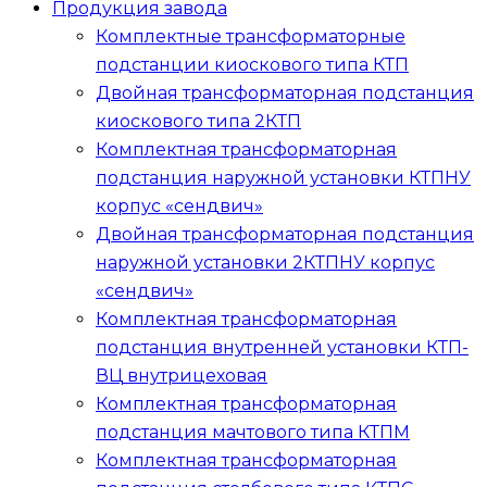
Продукция завода
Комплектные трансформаторные
подстанции киоскового типа
КТП
Двойная трансформаторная подстанция
киоскового типа
2КТП
Комплектная трансформаторная
подстанция наружной установки
КТПНУ
корпус «сендвич»
Двойная трансформаторная подстанция
наружной установки
2КТПНУ
корпус
«сендвич»
Комплектная трансформаторная
подстанция внутренней установки
КТП-
ВЦ
внутрицеховая
Комплектная трансформаторная
подстанция мачтового типа
КТПМ
Комплектная трансформаторная