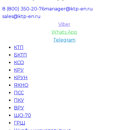
8 (800) 350-20-76
manager@ktp-en.ru
sales@ktp-en.ru
Viber
Whats App
Telegram
КТП
БКТП
КСО
КРУ
КРУН
ЯКНО
ПСС
ПКУ
ВРУ
ЩО-70
ГРЩ