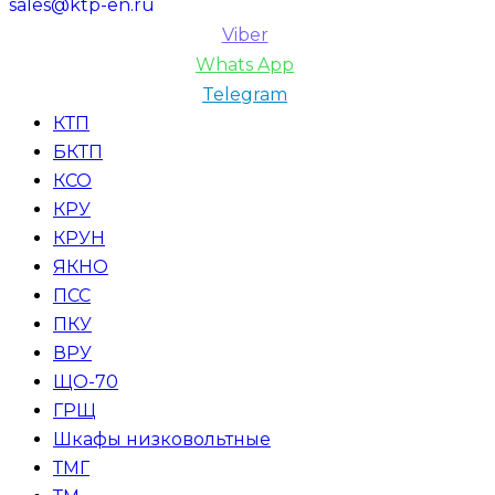
sales@ktp-en.ru
Viber
Whats App
Telegram
КТП
БКТП
КСО
КРУ
КРУН
ЯКНО
ПСС
ПКУ
ВРУ
ЩО-70
ГРЩ
Шкафы низковольтные
ТМГ