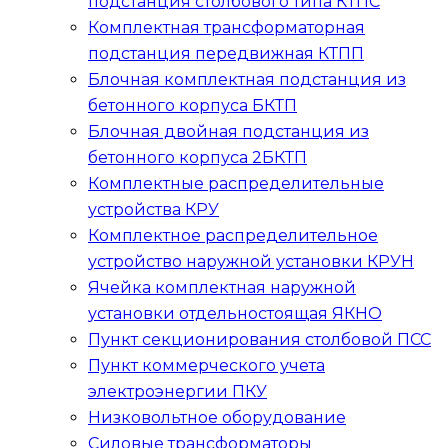
подстанция столбового типа
КТПС
Комплектная трансформаторная
подстанция передвижная
КТПП
Блочная комплектная подстанция из
бетонного корпуса
БКТП
Блочная двойная подстанция из
бетонного корпуса
2БКТП
Комплектные распределительные
устройства
КРУ
Комплектное распределительное
устройство наружной установки
КРУН
Ячейка комплектная наружной
установки отдельностоящая
ЯКНО
Пункт секционирования столбовой
ПСС
Пункт коммерческого учета
электроэнергии
ПКУ
Низковольтное оборудование
Силовые трансформаторы