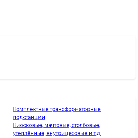
Комплектные трансформаторные
подстанции
Киосковые, мачтовые, столбовые,
утеплённые, внутрицеховые и т.д.