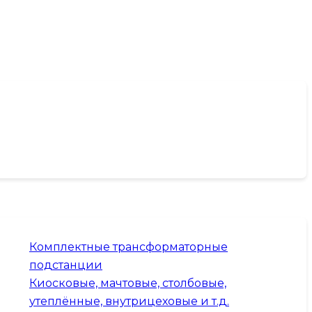
Комплектные трансформаторные
подстанции
Киосковые, мачтовые, столбовые,
утеплённые, внутрицеховые и т.д.