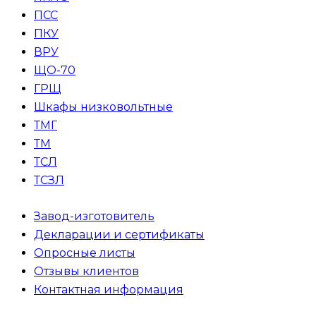
ПСС
ПКУ
ВРУ
ЩО-70
ГРЩ
Шкафы низковольтные
ТМГ
ТМ
ТСЛ
ТСЗЛ
Завод-изготовитель
Декларации и сертификаты
Опросные листы
Отзывы клиентов
Контактная информация