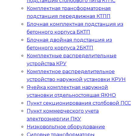
подстанция столбового типа
КТПС
Комплектная трансформаторная
подстанция передвижная
КТПП
Блочная комплектная подстанция из
бетонного корпуса
БКТП
Блочная двойная подстанция из
бетонного корпуса
2БКТП
Комплектные распределительные
устройства
КРУ
Комплектное распределительное
устройство наружной установки
КРУН
Ячейка комплектная наружной
установки отдельностоящая
ЯКНО
Пункт секционирования столбовой
ПСС
Пункт коммерческого учета
электроэнергии
ПКУ
Низковольтное оборудование
Силовые трансформаторы